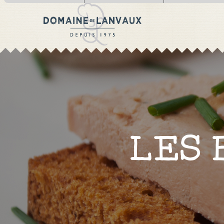
utilise des cookies !
Nous utilisons des cookies pour n
assurer du bon fonctionnement de no
site et à des fins analytiques.
Vous pouvez changer d’avis à t
moment en cliquant sur l’icône prése
sur chaque page de notre site.
En autorisant ces services tiers, v
acceptez le dépôt et la lecture de coo
et l’utilisation de technologies de s
nécessaires à leur bon fonctionnement
Politique de confidentialité
LES 