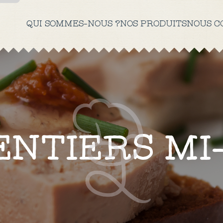
QUI SOMMES-NOUS ?
NOS PRODUITS
NOUS C
ous
tre
out
nte
ous
kies
uivi
.
ENTIERS MI